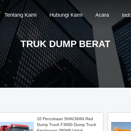
Tentang Kami
Hubungi Kami
Acara
Ind
TRUK DUMP BERAT
10 Percobaan SHACMAN Red
Dump Truck F3000 Dump Truck
Kendaraan 380HP Untuk