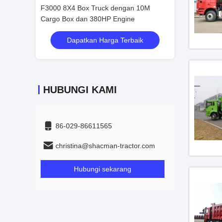
an 10M
F3000 8X4 Box Truck dengan 10M
F3000 8X4 Box 
ne
Cargo Box dan 380HP Engine
Cargo Box dan 
rbaik
Dapatkan Harga Terbaik
Dapatka
HUBUNGI KAMI
86-029-86611565
christina@shacman-tractor.com
Hubungi sekarang