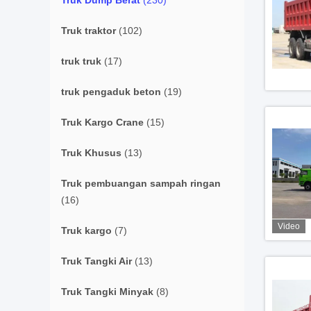
Truk Dump Berat
(230)
Truk traktor
(102)
truk truk
(17)
truk pengaduk beton
(19)
Truk Kargo Crane
(15)
Truk Khusus
(13)
Truk pembuangan sampah ringan
(16)
Video
Truk kargo
(7)
Truk Tangki Air
(13)
Truk Tangki Minyak
(8)