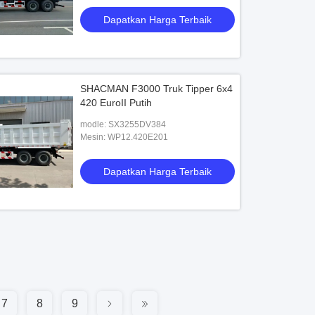
Dapatkan Harga Terbaik
SHACMAN F3000 Truk Tipper 6x4
420 EuroII Putih
modle: SX3255DV384
Mesin: WP12.420E201
Dapatkan Harga Terbaik
7
8
9