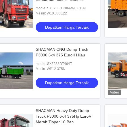
Pertambangan
modle: SX3255DT384-WEICHAI
Mesin: W10.380E22
Dapatkan Harga Terbaik
SHACMAN CNG Dump Truck
F3000 6x4 375 EuroII Hijau
modle: SX3258DT464T
Mesin: WP12.375N
Dapatkan Harga Terbaik
Video
SHACMAN Heavy Duty Dump
Truck F3000 6x4 375Hp EuroV
Merah Tipper 10 Ban