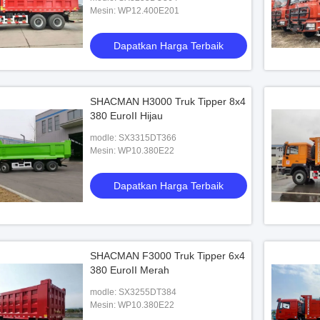
Truck dengan 10M
Mesin: WP12.400E201
380HP Engine
Dapatkan Harga Terbaik
n Harga Terbaik
SHACMAN H3000 Truk Tipper 8x4
380 EuroII Hijau
modle: SX3315DT366
Mesin: WP10.380E22
Dapatkan Harga Terbaik
SHACMAN F3000 Truk Tipper 6x4
380 EuroII Merah
modle: SX3255DT384
Mesin: WP10.380E22