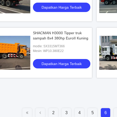
Dapatkan Harga Terbaik
SHACMAN H3000 Tipper truk
sampah 8x4 380hp EuroII Kuning
modle: SX3315MT366
Mesin: WP10.380E22
Dapatkan Harga Terbaik
2
3
4
5
6