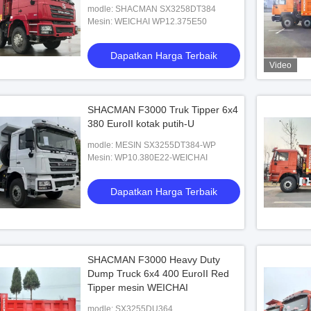
modle: SHACMAN SX3258DT384
Mesin: WEICHAI WP12.375E50
Dapatkan Harga Terbaik
Video
SHACMAN F3000 Truk Tipper 6x4
380 EuroII kotak putih-U
modle: MESIN SX3255DT384-WP
Mesin: WP10.380E22-WEICHAI
Dapatkan Harga Terbaik
SHACMAN F3000 Heavy Duty
Dump Truck 6x4 400 EuroII Red
Tipper mesin WEICHAI
modle: SX3255DU364