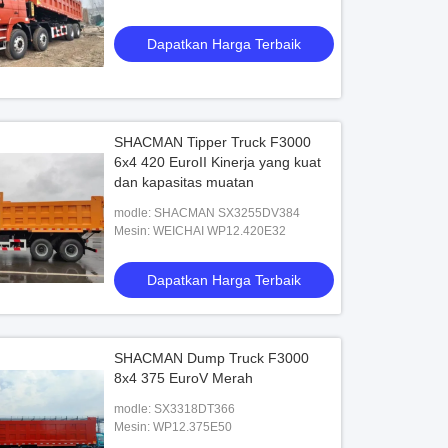
Dapatkan Harga Terbaik
SHACMAN Tipper Truck F3000
6x4 420 EuroII Kinerja yang kuat
dan kapasitas muatan
modle: SHACMAN SX3255DV384
Mesin: WEICHAI WP12.420E32
Dapatkan Harga Terbaik
SHACMAN Dump Truck F3000
8x4 375 EuroV Merah
modle: SX3318DT366
Mesin: WP12.375E50