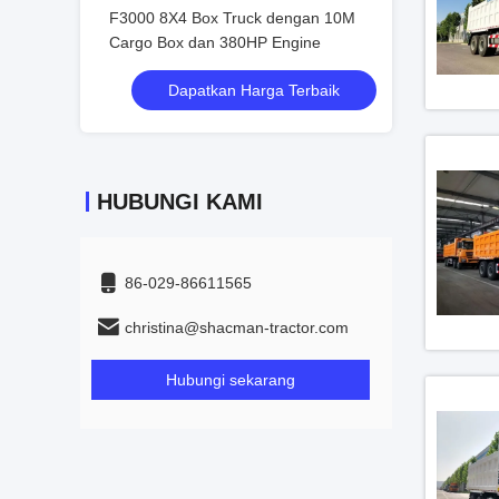
an 10M
F3000 8X4 Box Truck dengan 10M
F3000 8X4 Box 
ne
Cargo Box dan 380HP Engine
Cargo Box dan 
rbaik
Dapatkan Harga Terbaik
Dapatka
HUBUNGI KAMI
86-029-86611565
christina@shacman-tractor.com
Hubungi sekarang