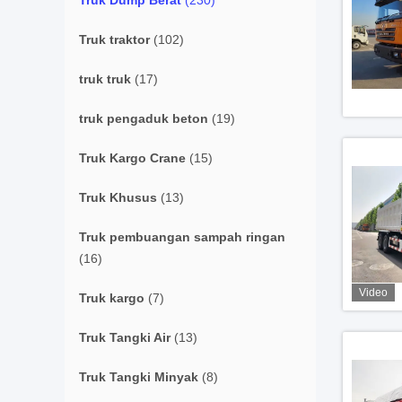
Truk Dump Berat
(230)
Truk traktor
(102)
truk truk
(17)
truk pengaduk beton
(19)
Truk Kargo Crane
(15)
Truk Khusus
(13)
Truk pembuangan sampah ringan
(16)
Video
Truk kargo
(7)
Truk Tangki Air
(13)
Truk Tangki Minyak
(8)