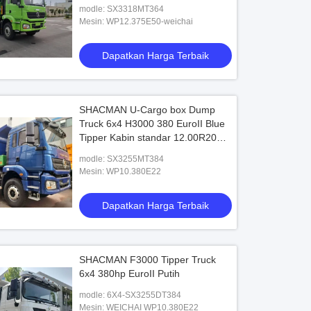
modle: SX3318MT364
Mesin: WP12.375E50-weichai
Dapatkan Harga Terbaik
SHACMAN U-Cargo box Dump
Truck 6x4 H3000 380 EuroII Blue
Tipper Kabin standar 12.00R20
ban
modle: SX3255MT384
Mesin: WP10.380E22
Dapatkan Harga Terbaik
SHACMAN F3000 Tipper Truck
6x4 380hp EuroII Putih
modle: 6X4-SX3255DT384
Mesin: WEICHAI WP10.380E22