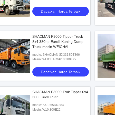
Truck dengan 10M
380HP Engine
Dapatkan Harga Terbaik
n Harga Terbaik
SHACMAN F3000 Tipper Truck
8x4 380hp EuroII Kuning Dump
Truck mesin WEICHAI
modle: SHACMAN SX3318DT366
Mesin: WEICHAI WP10.380E22
Dapatkan Harga Terbaik
SHACMAN F3000 Truk Tipper 6x4
300 EuroII Putih
modle: SX3255DN384
Mesin: W10.300E22