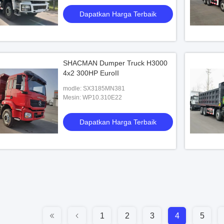
Dapatkan Harga Terbaik
SHACMAN Dumper Truck H3000
4x2 300HP EuroII
modle: SX3185MN381
Mesin: WP10.310E22
Dapatkan Harga Terbaik
1
2
3
4
5