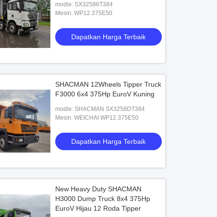
modle: SX32586T384
Mesin: WP12.375E50
Dapatkan Harga Terbaik
SHACMAN 12Wheels Tipper Truck
F3000 6x4 375Hp EuroV Kuning
modle: SHACMAN SX3258DT384
Mesin: WEICHAI WP12.375E50
Dapatkan Harga Terbaik
New Heavy Duty SHACMAN
H3000 Dump Truck 8x4 375Hp
EuroV Hijau 12 Roda Tipper