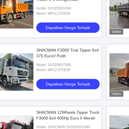
modle: SX3255DV384
Mesin: WP12.375E50
Dapatkan Harga Terbaik
Video
SHACMAN F3000 Truk Tipper 6x4
375 EuroV Putih
Model: SX3258DT384
Mesin: WP12.375E50
Dapatkan Harga Terbaik
Video
SHACMAN 12Wheels Tipper Truck
F3000 6x4 400Hp Euro II Merah
modle: SHACMAN SX3255DU384