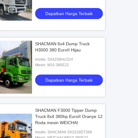
Dapatkan Harga Terbaik
SHACMAN 6x4 Dump Truck
H3000 380 EuroII Hijau
modle: SX4258HU324
Mesin: W10.380E22
Dapatkan Harga Terbaik
SHACMAN F3000 Tipper Dump
Truck 8x4 380hp EuroII Oranye 12
Roda mesin WEICHAI
modle: SHACMAN SX3318DT366
Mesin: WEICHAI WP10.380E22