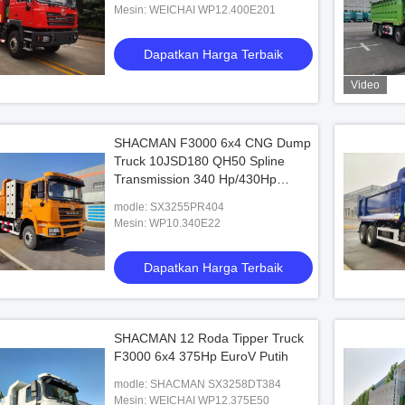
Mesin: WEICHAI WP12.400E201
Dapatkan Harga Terbaik
Video
SHACMAN F3000 6x4 CNG Dump
Truck 10JSD180 QH50 Spline
Transmission 340 Hp/430Hp
12.00R20 Ban
modle: SX3255PR404
Mesin: WP10.340E22
Dapatkan Harga Terbaik
SHACMAN 12 Roda Tipper Truck
F3000 6x4 375Hp EuroV Putih
modle: SHACMAN SX3258DT384
Mesin: WEICHAI WP12.375E50