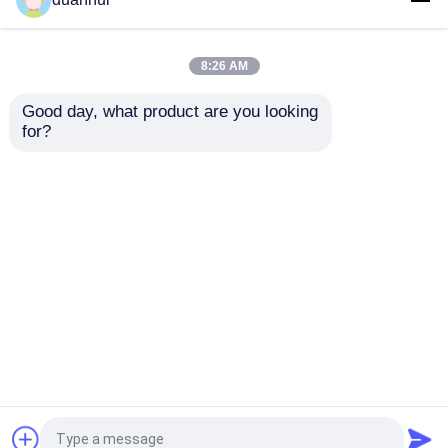
Truck SHACMAN Boom
Crane Cargo Truck 8x4
Truck 375hp Euro V
380hp Grapple Saw
Putih
Truck EuroII
8:26 AM
Harga terbaik
Harga terbaik
Good day, what product are you looking 
for?
Hubungi kami
Hubungi kami
Lihat Lebih
Rumah
Tentang kita
Hubungi kami
Desktop Site
Sitemap
Kebijakan pribadi
Kualitas
Truk Dump Berat
Pabrik cina.Copyright
© 2026 SHAAN XI HAN OCEAN CO . , LTD. All