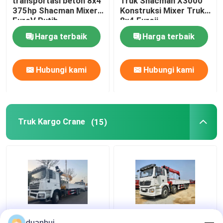
transportasi beton 8x4
Truk Shacman X3000
375hp Shacman Mixer
Konstruksi Mixer Truk
EuroV Putih
8x4 Euroii
Harga terbaik
Harga terbaik
Hubungi kami
Hubungi kami
Truk Kargo Crane
(15)
F3000 6x4 Crane
SHACMAN H3000
duanhui