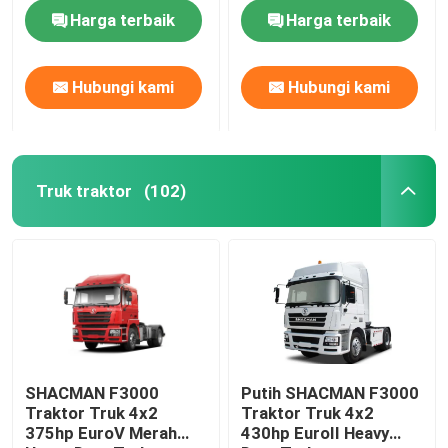
Truck WEICHAI
dengan 5175mm
Harga terbaik
Harga terbaik
truk truk
Hubungi kami
Hubungi kami
truk pengaduk beton
Truk Kargo Crane
Truk traktor
(102)
Truk Khusus
Truk pembuangan sampah ringan
Truk kargo
SHACMAN F3000
Putih SHACMAN F3000
Traktor Truk 4x2
Traktor Truk 4x2
Truk Tangki Air
375hp EuroV Merah
430hp EuroII Heavy