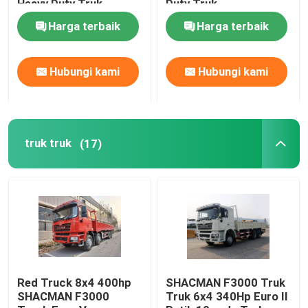
Heavy Duty Truk
Duty Truk
Harga terbaik
Harga terbaik
Truk Tangki Minyak
Hubungi kami
Hubungi kami
Truk Sampah Kompresi
Semi trailer
truk truk
(17)
Red Truck 8x4 400hp
SHACMAN F3000 Truk
SHACMAN F3000
Truk 6x4 340Hp Euro II