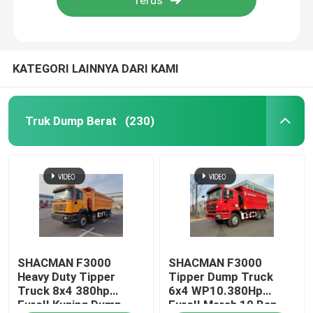
Tur Pabrik
KATEGORI LAINNYA DARI KAMI
Kontrol kualitas
Truk Dump Berat
(230)
Hubungi Kami
Berita
Permintaan Penawaran
Truk Dump Berat
SHACMAN F3000
SHACMAN F3000
Heavy Duty Tipper
Tipper Dump Truck
Truck 8x4 380hp
6x4 WP10.380Hp
EuroII Kuning Dump
EuroII Merah 10 Ban
Truk traktor