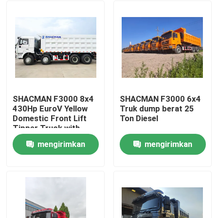
SHACMAN F3000 8x4
SHACMAN F3000 6x4
430Hp EuroV Yellow
Truk dump berat 25
Domestic Front Lift
Ton Diesel
Tipper Truck with
300L Fuel Tank and
mengirimkan
mengirimkan
12.00R20 Tires
Rumah
permintaan
permintaan
Produk
Tentang kami