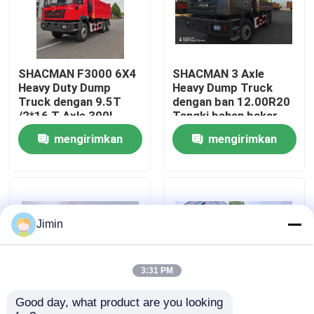
Tur Pabrik
SHACMAN F3000 6X4
SHACMAN 3 Axle
Kontrol kualitas
Heavy Duty Dump
Heavy Dump Truck
Truck dengan 9.5T
dengan ban 12.00R20
/2*16 T Axle 300L
Tangki bahan bakar
Hubungi Kami
Tank Bahan Bakar dan
400L dan transmisi
mengirimkan
mengirimkan
3775+1400 mm
manual 430HP EuroII
Wheelbase
25 Ton
permintaan
permintaan
Berita
Permintaan Penawaran
Jimin
Truk Dump Berat
3:31 PM
Good day, what product are you looking 
Truk traktor