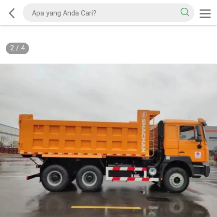
2
/
4