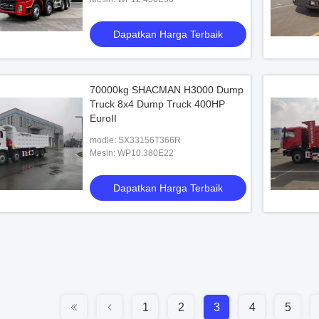
Dapatkan Harga Terbaik
70000kg SHACMAN H3000 Dump
Truck 8x4 Dump Truck 400HP
EuroII
modle: SX33156T366R
Mesin: WP10.380E22
Dapatkan Harga Terbaik
1
2
3
4
5