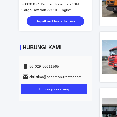
an 10M
F3000 8X4 Box Truck dengan 10M
F3000 8X4 Box 
ne
Cargo Box dan 380HP Engine
Cargo Box dan 
rbaik
Dapatkan Harga Terbaik
Dapatka
HUBUNGI KAMI
86-029-86611565
christina@shacman-tractor.com
Hubungi sekarang