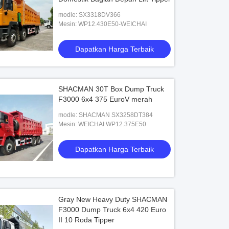
modle: SX3318DV366
Mesin: WP12.430E50-WEICHAI
Dapatkan Harga Terbaik
SHACMAN 30T Box Dump Truck
F3000 6x4 375 EuroV merah
modle: SHACMAN SX3258DT384
Mesin: WEICHAI WP12.375E50
Dapatkan Harga Terbaik
Gray New Heavy Duty SHACMAN
F3000 Dump Truck 6x4 420 Euro
II 10 Roda Tipper