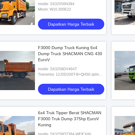
modle: SX32556N384
Mesin: W10.300E22
Dapatkan Harga Terbaik
F3000 Dump Truck Kuning 6x4
Dump Truck SHACMAN CNG 430
EuroV
modle: SX3258DV464T
Transmisi: 12JSD200T-B+QH50 spline,
tarik ke atas
Dapatkan Harga Terbaik
6x4 Truk Tipper Berat SHACMAN
F3000 Truk Dump 375hp EuroV
Kuning
modle: SX3258DT384-WEICHAI