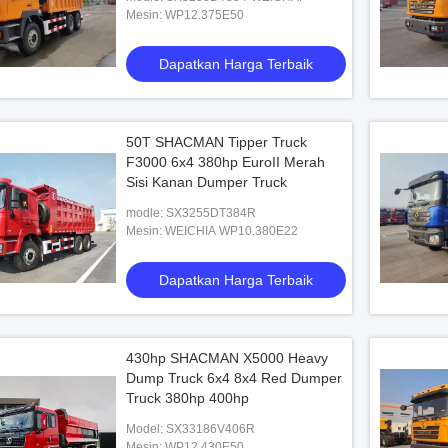
Truck dengan 10M
Mesin: WP12.375E50
380HP Engine
Dapatkan Harga Terbaik
n Harga Terbaik
50T SHACMAN Tipper Truck
F3000 6x4 380hp EuroII Merah
Sisi Kanan Dumper Truck
modle: SX3255DT384R
Mesin: WEICHIA WP10.380E22
Dapatkan Harga Terbaik
430hp SHACMAN X5000 Heavy
Dump Truck 6x4 8x4 Red Dumper
Truck 380hp 400hp
Model: SX33186V406R
Mesin: WP12.430E50