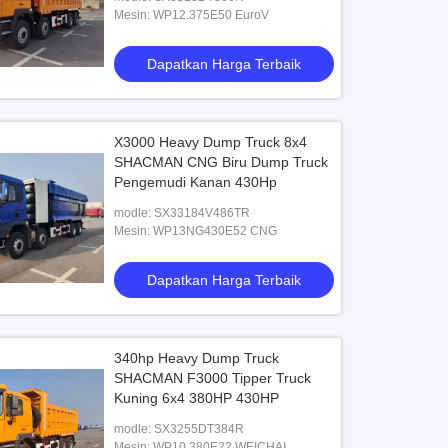
Mesin: WP12.375E50 EuroV
Dapatkan Harga Terbaik
X3000 Heavy Dump Truck 8x4
SHACMAN CNG Biru Dump Truck
Pengemudi Kanan 430Hp
modle: SX33184V486TR
Mesin: WP13NG430E52 CNG
Dapatkan Harga Terbaik
340hp Heavy Dump Truck
SHACMAN F3000 Tipper Truck
Kuning 6x4 380HP 430HP
modle: SX3255DT384R
Mesin: WP10.380E22 WEICHAI