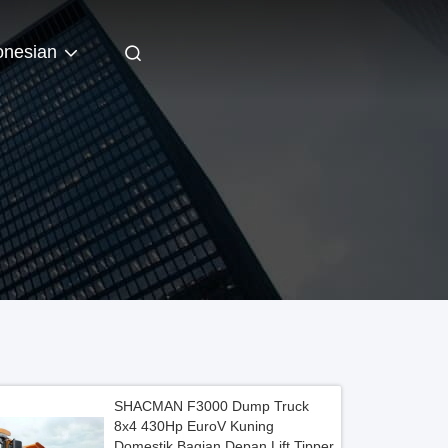
onesian
SHACMAN F3000 Dump Truck
8x4 430Hp EuroV Kuning
Domestik Bagian Depan Lift Tipper