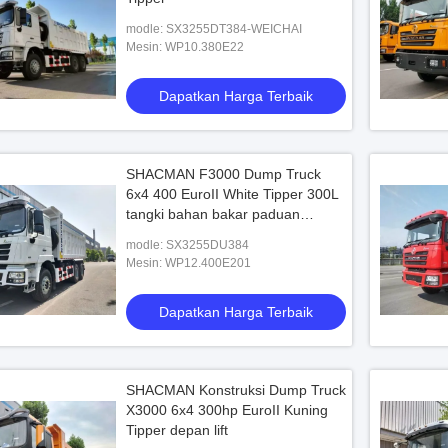
modle: SX3255DT384-WEICHAI
Mesin: WP10.380E22
Dapatkan Harga Terbaik
SHACMAN F3000 Dump Truck
6x4 400 EuroII White Tipper 300L
tangki bahan bakar paduan
aluminium
modle: SX3255DU384
Mesin: WP12.400E201
Dapatkan Harga Terbaik
SHACMAN Konstruksi Dump Truck
X3000 6x4 300hp EuroII Kuning
Tipper depan lift