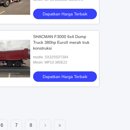
Dapatkan Harga Terbaik
SHACMAN F3000 6x4 Dump
Truck 380hp EuroII merah truk
konstruksi
modle: SX3255DT384
Mesin: WP10.380E22
Dapatkan Harga Terbaik
6
7
8