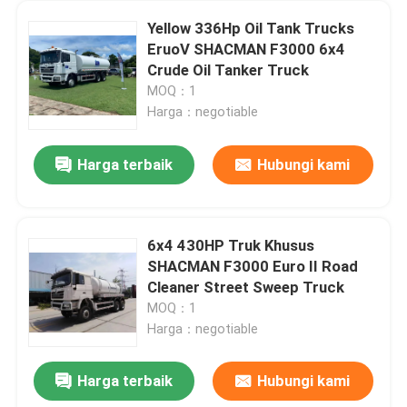
Yellow 336Hp Oil Tank Trucks
EruoV SHACMAN F3000 6x4
Crude Oil Tanker Truck
MOQ：1
Harga：negotiable
Harga terbaik
Hubungi kami
6x4 430HP Truk Khusus
SHACMAN F3000 Euro II Road
Rumah
Cleaner Street Sweep Truck
MOQ：1
Harga：negotiable
Produk
Harga terbaik
Hubungi kami
340hp Heavy Dump Truck SHACMAN F3000 Tipper Truck Kuning 6x4 380HP 430HP
Tentang kami