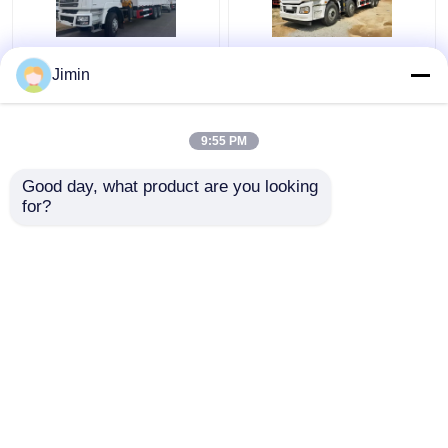
F3000 6x4 Crane
SHACMAN H3000
Jimin
Truck SHACMAN Boom
Crane Cargo Truck 8x4
Truck 375hp Euro V
380hp Grapple Saw
Putih
Truck EuroII
9:55 PM
Harga terbaik
Harga terbaik
Good day, what product are you looking 
for?
Hubungi kami
Hubungi kami
Lihat Lebih
Rumah
Tentang kita
Hubungi kami
Desktop Site
Sitemap
Kebijakan pribadi