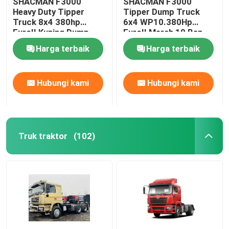
SHACMAN F3000
SHACMAN F3000
Heavy Duty Tipper
Tipper Dump Truck
Truck 8x4 380hp
6x4 WP10.380Hp
Truk Tangki Minyak
EuroII Kuning Dump
EuroII Merah 10 Ban
Truck WEICHAI
dengan 5175mm
Harga terbaik
Harga terbaik
Truk Sampah Kompresi
Hubungi kami
Hubungi kami
Semi trailer
Truk traktor
(102)