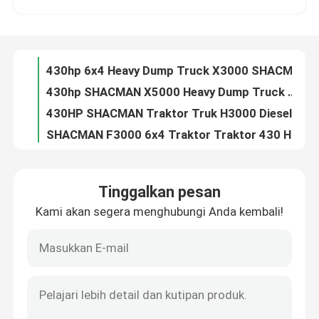
430hp 6x4 Heavy Dump Truck X3000 SHACMAN 8x4 Dump Truck 380hp 400hp
430hp SHACMAN X5000 Heavy Dump Truck 6x4 8x4 Red Dumper Truck 380hp 400hp
Tur Pabrik
430HP SHACMAN Traktor Truk H3000 Diesel Traktor Truk 6x4 EuroII Putih
SHACMAN F3000 6x4 Traktor Traktor 430 HP EuroII Shacman kepala traktor
Kontrol kualitas
SHACMAN X3000 6x6 Traktor Truk 430HP EuroII Putih
SHACMAN X5000 Traktor Traktor 4x2 430HP EuroV Putih
Hubungi Kami
SHACMAN X6000 Traktor Truk 6x4 430Hp/500Hp/550 HP
SHACMAN L3000 Van Kargo Truk 4x2 240 280 340 380hp Diesel Kargo Van
SHACMAN H3000 Beton Mixer Truk 6x4 Truk Mixer Agitator 340HP Putih
Berita
Tinggalkan pesan
Green 340hp truk tangki air SHACMAN F3000 6x4 truk transportasi air EruoII
Kami akan segera menghubungi Anda kembali!
SHCMAN F3000 Crane Cargo Truck 6x4 Boom Truck Crane 340hp 380hp
Permintaan Penawaran
340hp Kompresi Truk Sampah SHACMAN F3000 Belakang Loader Truk Sampah 6x4 Euro Il
SHACMAN F3000 6x4 CNG Dump Truck 10JSD180 QH50 Spline Transmission 340 Hp/430Hp 12.00R20 Ban
Truk Dump Berat
X3000 Heavy Dump Truck 8x4 SHACMAN CNG Biru Dump Truck Pengemudi Kanan 430Hp
430hp truk pembalakan kayu SHACMAN F3000 6x4 10 roda truk pengiriman kayu
Truk traktor