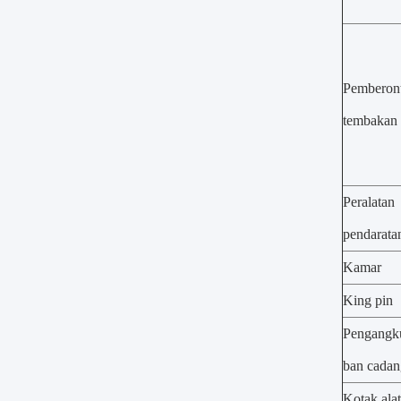
Pemberon
tembakan
Peralatan
pendarata
Kamar
King pin
Pengangk
ban cada
Kotak alat