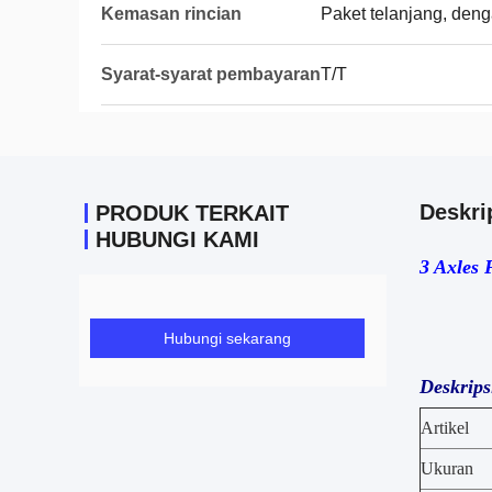
Kemasan rincian
Paket telanjang, deng
Syarat-syarat pembayaran
T/T
Deskri
PRODUK TERKAIT
HUBUNGI KAMI
3 Axles 
Hubungi sekarang
Deskrips
Artikel
Ukuran