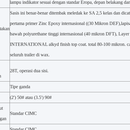
lampu indikator sesuai dengan standar Eropa, depan belakang dan 
Sasis ini benar-benar ditembak meledak ke SA 2,5 kelas dan dica
pertama primer Zinc Epoxy internasional ((30 Mikron DEF),lapisa
takan
bawah polyurethane tinggi internasional (40 mikron DFT), Layer 
INTERNATIONAL alkyd finish top coat. total 80-100 mikron. cat 
seluruh trailer di wax.
28T, operasi dua sisi.
n
Tipe ganda
(2') 50# atau (3.5') 90#
ut
Standar CIMC
ngan
Standar CIMC