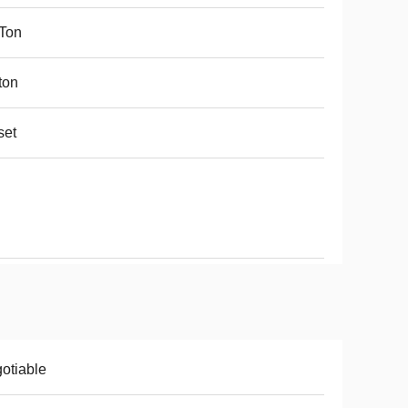
Ton
ton
set
otiable