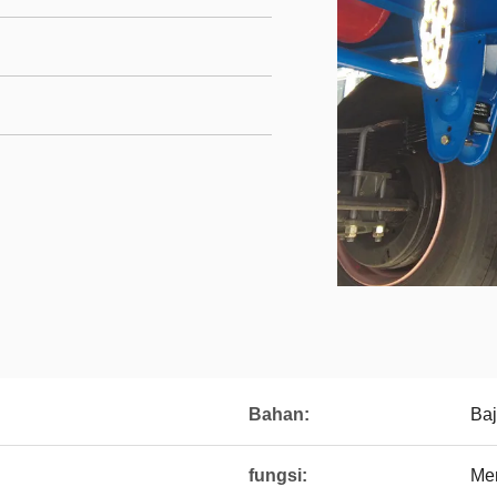
Bahan:
Ba
fungsi:
Men