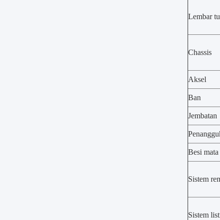
Lembar t
Chassis
Aksel
Ban
Jembatan
Penanggu
Besi mata 
Sistem re
Sistem list