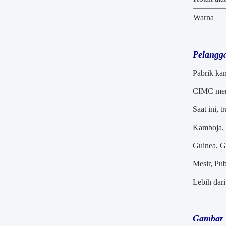
Warna
Pelangg
Pabrik kam
CIMC mere
Saat ini, 
Kamboja, B
Guinea, G
Mesir, Pub
Lebih dar
Gambar