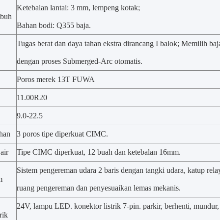
Ketebalan lantai: 3 mm, lempeng kotak;
ubuh
Bahan bodi: Q355 baja.
Tugas berat dan daya tahan ekstra dirancang I balok; Memilih baja 
dengan proses Submerged-Arc otomatis.
Poros merek 13T FUWA
11.00R20
9.0-22.5
han
3 poros tipe diperkuat CIMC.
air
Tipe CIMC diperkuat, 12 buah dan ketebalan 16mm.
Sistem pengereman udara 2 baris dengan tangki udara, katup re
m
ruang pengereman dan penyesuaikan lemas mekanis.
24V, lampu LED. konektor listrik 7-pin. parkir, berhenti, mundur
rik