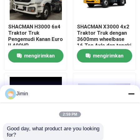
Tur Pabrik
SHACMAN H3000 6x4
SHACMAN X3000 4x2
Traktor Truk
Traktor Truk dengan
Kontrol kualitas
Pengemudi Kanan Euro
3600mm wheelbase
II 400HP
16 Ton Axle dan tangki
bahan bakar 400L
mengirimkan
mengirimkan
Hubungi Kami
permintaan
permintaan
Berita
Jimin
Permintaan Penawaran
2:59 PM
Truk Dump Berat
Good day, what product are you looking 
for?
Shacman F3000 4x2
Truk Traktor
Truk traktor