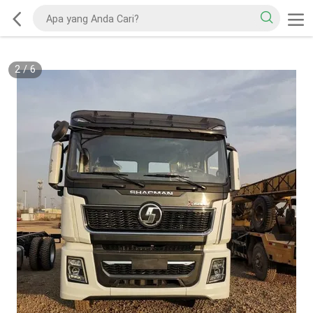
2
/
6