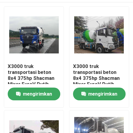
X3000 truk
X3000 truk
transportasi beton
transportasi beton
8x4 375hp Shacman
8x4 375hp Shacman
Mixer EuroV Putih
Mixer EuroV Putih
Rumah
mengirimkan
mengirimkan
permintaan
permintaan
Produk
Tentang kami