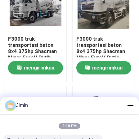
Tur Pabrik
Kontrol kualitas
F3000 truk
F3000 truk
transportasi beton
transportasi beton
8x4 375hp Shacman
8x4 375hp Shacman
Hubungi Kami
Mixer EuroV Putih
Mixer EuroV Putih
mengirimkan
mengirimkan
Berita
permintaan
permintaan
Permintaan Penawaran
Jimin
Truk Dump Berat
2:10 PM
Truk traktor