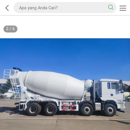
2
/
6