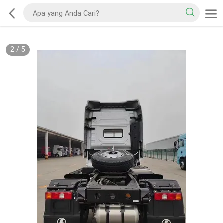
2
/
5