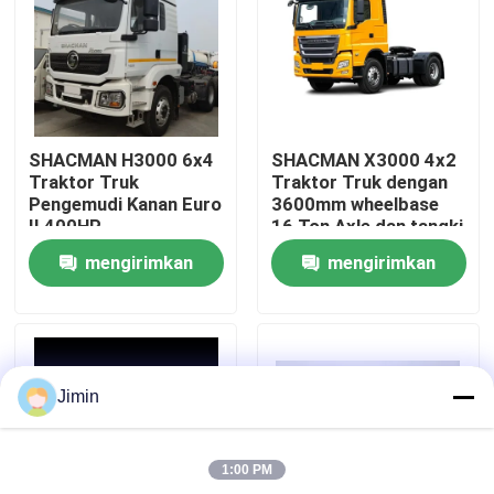
Tur Pabrik
Kontrol kualitas
SHACMAN H3000 6x4
SHACMAN X3000 4x2
Traktor Truk
Traktor Truk dengan
Hubungi Kami
Pengemudi Kanan Euro
3600mm wheelbase
II 400HP
16 Ton Axle dan tangki
bahan bakar 400L
mengirimkan
mengirimkan
Berita
permintaan
permintaan
Permintaan Penawaran
Jimin
Truk Dump Berat
1:00 PM
Truk traktor