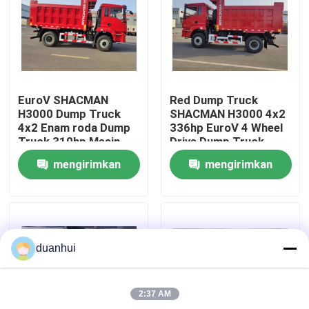
Tur Pabrik
Kontrol kualitas
EuroV SHACMAN
Red Dump Truck
H3000 Dump Truck
SHACMAN H3000 4x2
Hubungi Kami
4x2 Enam roda Dump
336hp EuroV 4 Wheel
Truck 310hp Mesin
Drive Dump Truck
WEICHAI
mengirimkan
mengirimkan
Berita
permintaan
permintaan
Permintaan Penawaran
duanhui
Truk Dump Berat
2:37 AM
Truk traktor