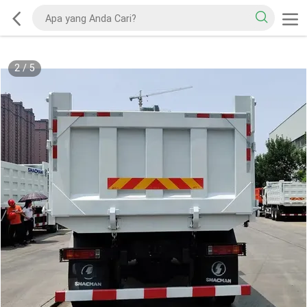
2
/
5