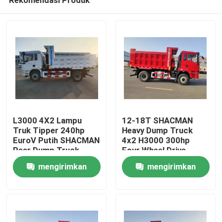
L3000 4X2 Lampu
12-18T SHACMAN
Truk Tipper 240hp
Heavy Dump Truck
EuroV Putih SHACMAN
4x2 H3000 300hp
Rear Dump Truck
Four Wheel Drive
Rumah
Dump Truck
mengirimkan
mengirimkan
permintaan
permintaan
Produk
Tentang kami