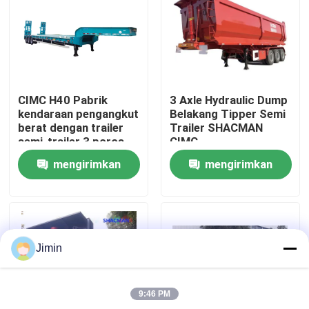
Tur Pabrik
Kontrol kualitas
CIMC H40 Pabrik
3 Axle Hydraulic Dump
kendaraan pengangkut
Belakang Tipper Semi
Hubungi Kami
berat dengan trailer
Trailer SHACMAN
semi-trailer 3 poros
CIMC
rendah
mengirimkan
mengirimkan
Berita
permintaan
permintaan
Permintaan Penawaran
Jimin
Truk Dump Berat
9:46 PM
Truk traktor