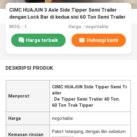
CIMC HUAJUN 3 Axle Side Tipper Semi Trailer
dengan Lock Bar di kedua sisi 60 Ton Semi Trailer
MOQ：1
Harga：negotiable
Harga terbaik
Hubungi kami
DESKRIPSI PRODUK
CIMC HUAJUN Side Tipper Semi Tr
ailer
Menyorot:
,
De Tipper Semi Trailer 60 Ton
,
60 Ton Truk Tipper
Harga
negotiable
Paket telanjang, dengan lilin sebelum
Kemasan rincian