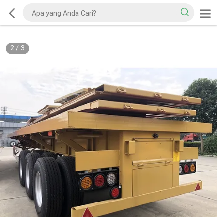
2
/
3