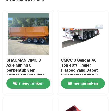
SHACMAN CIMC 3
CMCC 3 Gandar 40
Axle Mining U
Ton 40ft Trailer
berbentuk Semi
Flatbed yang Dapat
Trailer Tipper Dump
Diperpanjang untuk
Rumah
Truck
Dijual
mengirimkan
mengirimkan
permintaan
permintaan
Produk
Tentang kami