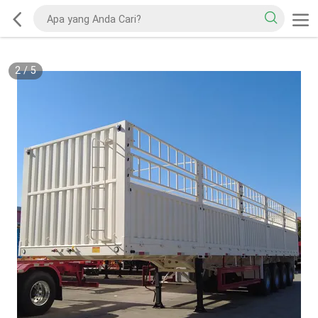
2
/
5