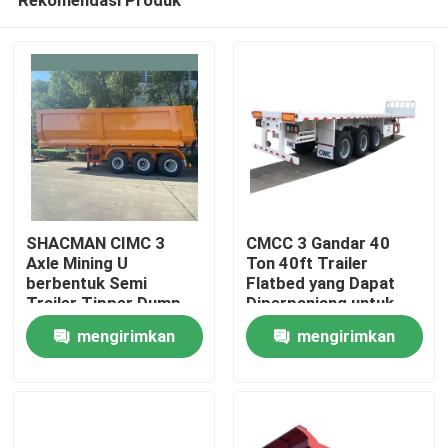
SHACMAN CIMC 3
CMCC 3 Gandar 40
Axle Mining U
Ton 40ft Trailer
berbentuk Semi
Flatbed yang Dapat
Trailer Tipper Dump
Diperpanjang untuk
Rumah
Truck
Dijual
mengirimkan
mengirimkan
permintaan
permintaan
Produk
Tentang kami