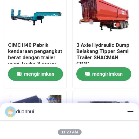
Tur Pabrik
Kontrol kualitas
CIMC H40 Pabrik
3 Axle Hydraulic Dump
kendaraan pengangkut
Belakang Tipper Semi
Hubungi Kami
berat dengan trailer
Trailer SHACMAN
semi-trailer 3 poros
CIMC
rendah
mengirimkan
mengirimkan
Berita
permintaan
permintaan
Permintaan Penawaran
duanhui
Truk Dump Berat
11:23 AM
Truk traktor