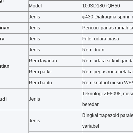
gi
Model
10JSD180+QH50
Jenis
φ430 Diafragma spring 
inan
Jenis
Pencuci panas rumah t
ara
Jenis
Filter udara biasa
Jenis
Rem drum
Rem layanan
Rem udara sirkuit gand
tian
Rem parkir
Rem pegas roda belak
Rem bantu
Rem knalpot mesin W
Teknologi ZF8098, mesi
udi
Jenis
beredar
Bingkai trapezoid paral
Jenis
variabel