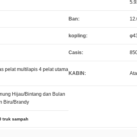
5.9
Ban:
12
kopling:
φ43
Casis:
85
 pelat multilapis 4 pelat utama
KABIN:
Ata
nung Hijau/Bintang dan Bulan
in Biru/Brandy
 truk sampah