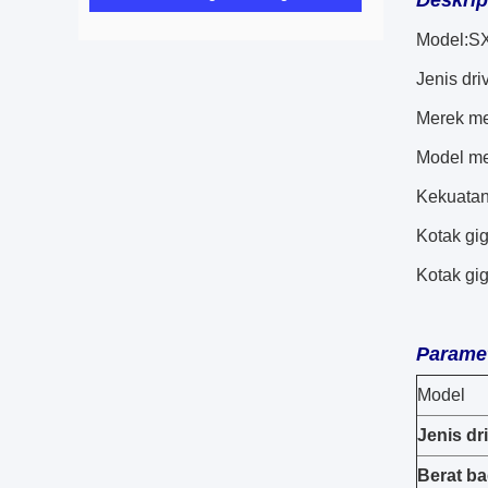
Deskrip
Model:S
Jenis dri
Merek m
Model m
Kekuatan
Kotak gi
Kotak gig
Parame
Model
Jenis dr
Berat b