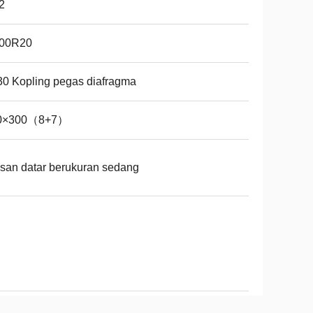
2
.00R20
0 Kopling pegas diafragma
0×300（8+7）
san datar berukuran sedang