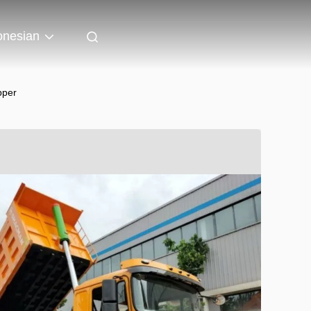
onesian
pper