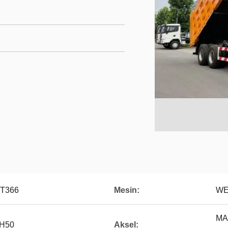
T366
Mesin:
WE
MAN
H50
Aksel: