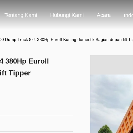
Tentang Kami
Hubungi Kami
Acara
Ind
Dump Truck 8x4 380Hp EuroII Kuning domestik Bagian depan lift Ti
 380Hp EuroII
ft Tipper