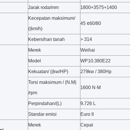
Jarak roda/mm
1800+3575+1400
Kecepatan maksimum/
45 ¢60/80
((km/h)
Kebersihan tanah
> 314
Merek
Weihai
Model
WP10.380E22
Kekuatan/ ((kw/HP)
279kw / 380Hp
Torsi maksimum / (N.M)
1600 N·M
/rpm
Perpindahan/(L)
9.726 L
Standar emisi
Euro II
Merek
Cepat