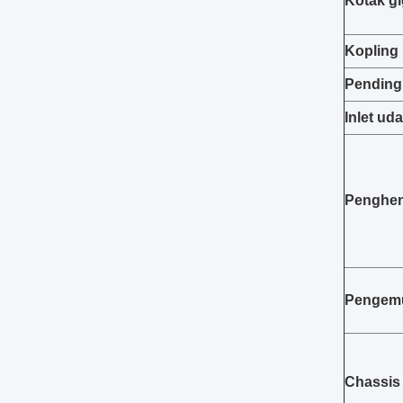
Kotak gi
Kopling
Pending
Inlet ud
Penghen
Pengem
Chassis