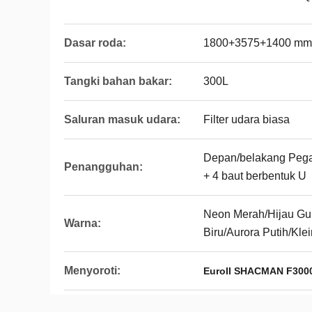
Dasar roda:
1800+3575+1400 mm
Tangki bahan bakar:
300L
Saluran masuk udara:
Filter udara biasa
Depan/belakang Pegas
Penangguhan:
+ 4 baut berbentuk U
Neon Merah/Hijau Gu
Warna:
Biru/Aurora Putih/Kle
Menyoroti:
EuroII SHACMAN F3000