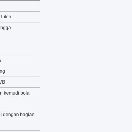
clutch
angga
a
ang
EVB
n kemudi bola
el dengan bagian