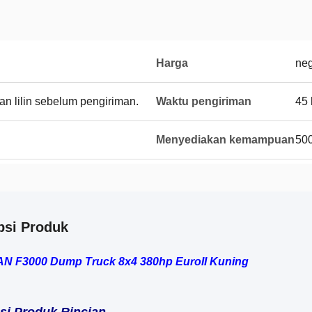
Harga
neg
an lilin sebelum pengiriman.
Waktu pengiriman
45 
Menyediakan kemampuan
500
psi Produk
 F3000 Dump Truck 8x4 380hp EuroII Kuning