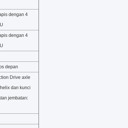
lapis dengan 4
 U
lapis dengan 4
 U
ros depan
ion Drive axle
 helix dan kunci
atan jembatan: