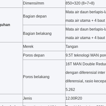
Dimensi/mm
850×320 (8+7+8)
Mata air daun berlapis-
Bagian depan
mata air utama + 4 baut
guhan
Mata air daun berlapis-
Bagian belakang
mata air utama + 4 baut
Merek
Tangan
Poros depan
9.5T teknologi MAN po
16T MAN Double Reduct
dengan diferensial inter
Poros belakang
diferensial, rasio kecep
5.262
Jenis
12.00R20