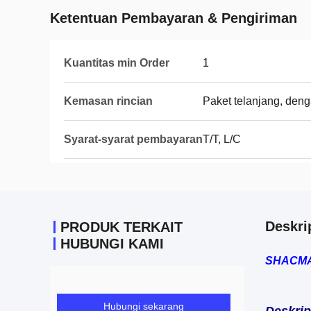
Ketentuan Pembayaran & Pengiriman
Kuantitas min Order
1
Kemasan rincian
Paket telanjang, deng
Syarat-syarat pembayaran
T/T, L/C
Deskri
PRODUK TERKAIT
HUBUNGI KAMI
SHACMAN
Hubungi sekarang