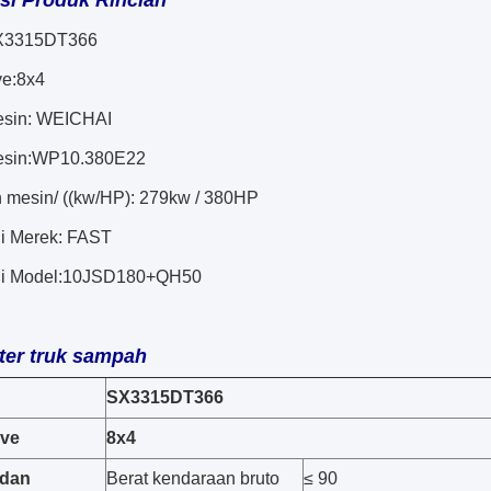
si Produk Rincian
X3315DT366
ve:8x4
esin: WEICHAI
esin:WP10.380E22
 mesin/ ((kw/HP): 279kw / 380HP
gi Merek: FAST
i Model:
10JSD180+QH50
ter truk sampah
SX3315DT366
ive
8x4
adan
Berat kendaraan bruto
≤ 90