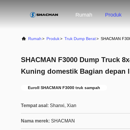
Rumah
Produk
Rumah
>
Produk
>
Truk Dump Berat
>
SHACMAN F3000 
SHACMAN F3000 Dump Truck 8x4
Kuning domestik Bagian depan li
EuroII SHACMAN F3000 truk sampah
Tempat asal:
Shanxi, Xian
Nama merek:
SHACMAN