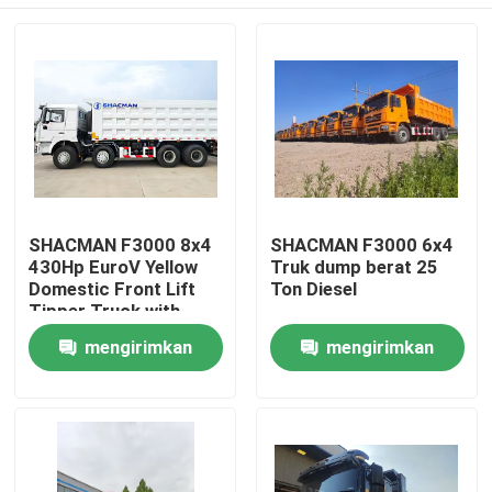
SHACMAN F3000 8x4
SHACMAN F3000 6x4
430Hp EuroV Yellow
Truk dump berat 25
Domestic Front Lift
Ton Diesel
Tipper Truck with
300L Fuel Tank and
Rumah
mengirimkan
mengirimkan
12.00R20 Tires
permintaan
permintaan
Produk
Tentang kami