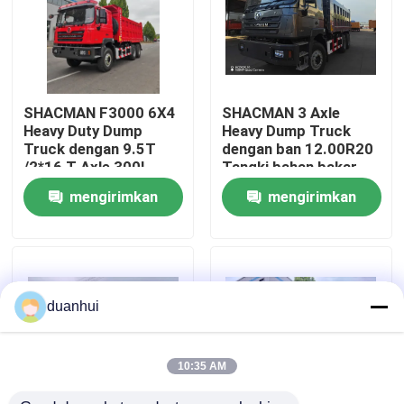
Tur Pabrik
Kontrol kualitas
SHACMAN F3000 6X4
SHACMAN 3 Axle
Heavy Duty Dump
Heavy Dump Truck
Truck dengan 9.5T
dengan ban 12.00R20
Hubungi Kami
/2*16 T Axle 300L
Tangki bahan bakar
Tank Bahan Bakar dan
400L dan transmisi
mengirimkan
mengirimkan
3775+1400 mm
manual 430HP EuroII
Wheelbase
25 Ton
Berita
permintaan
permintaan
Permintaan Penawaran
duanhui
Truk Dump Berat
10:35 AM
Truk traktor