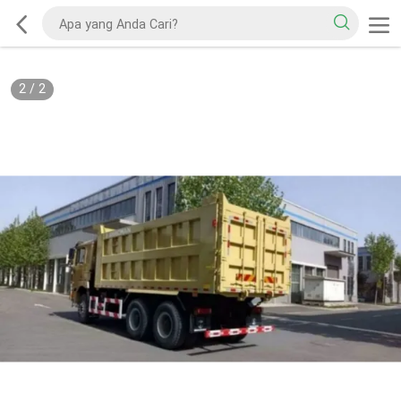
2
/
2