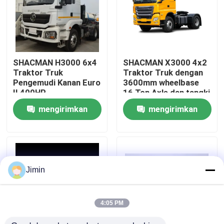
Tur Pabrik
Kontrol kualitas
SHACMAN H3000 6x4
SHACMAN X3000 4x2
Traktor Truk
Traktor Truk dengan
Pengemudi Kanan Euro
3600mm wheelbase
Hubungi Kami
II 400HP
16 Ton Axle dan tangki
bahan bakar 400L
mengirimkan
mengirimkan
Berita
permintaan
permintaan
Permintaan Penawaran
Jimin
Truk Dump Berat
4:05 PM
Truk traktor