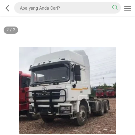
2
/
2