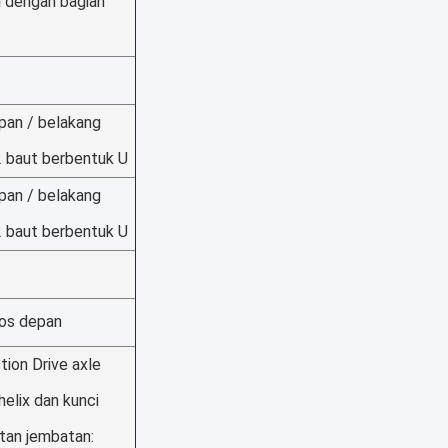
l dengan bagian
pan / belakang
2 baut berbentuk U
pan / belakang
2 baut berbentuk U
ros depan
ion Drive axle
helix dan kunci
atan jembatan: