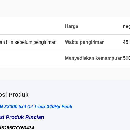
Harga
neg
an lilin sebelum pengiriman.
Waktu pengiriman
45 
Menyediakan kemampuan
500
psi Produk
X3000 6x4 Oil Truck 340Hp Putih
si Produk Rincian
X5255GYY6R434