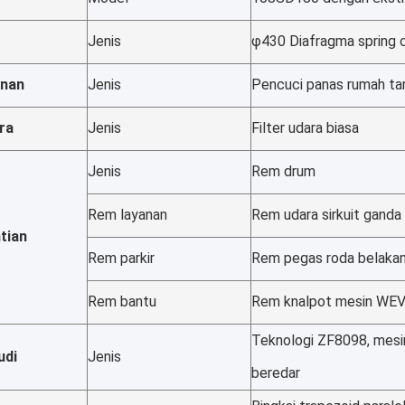
Jenis
φ430 Diafragma spring 
inan
Jenis
Pencuci panas rumah t
ara
Jenis
Filter udara biasa
Jenis
Rem drum
Rem layanan
Rem udara sirkuit ganda
tian
Rem parkir
Rem pegas roda belaka
Rem bantu
Rem knalpot mesin WE
Teknologi ZF8098, mesi
udi
Jenis
beredar