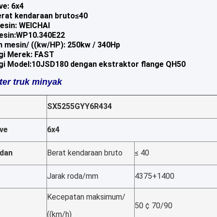
ve: 6x4
erat kendaraan bruto≤40
esin: WEICHAI
esin:WP10.340E22
 mesin/ ((kw/HP): 250kw / 340Hp
gi Merek: FAST
gi Model:10JSD180 dengan ekstraktor flange QH50
er truk minyak
SX5255GYY6R434
ive
6x4
adan
Berat kendaraan bruto
≤ 40
Jarak roda/mm
4375+1400
Kecepatan maksimum/
50 ¢ 70/90
((km/h)