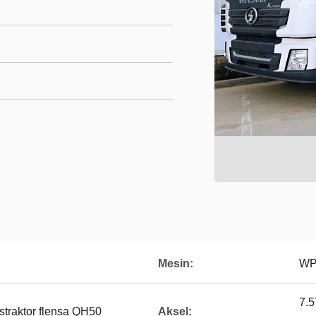
Mesin:
WP
7.5
traktor flensa QH50
Aksel: