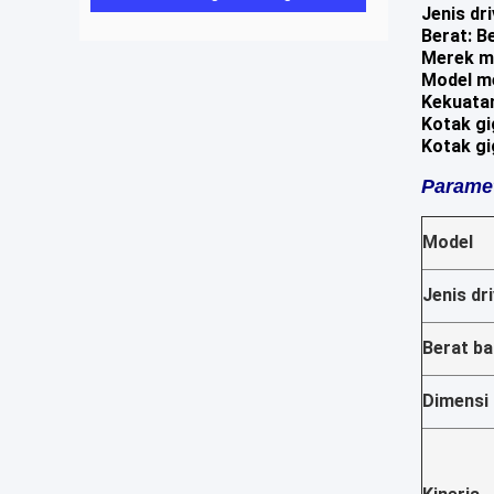
Jenis dri
Berat: B
Merek m
Model m
Kekuatan
Kotak gi
Kotak gi
Paramet
Model
Jenis dr
Berat b
Dimensi