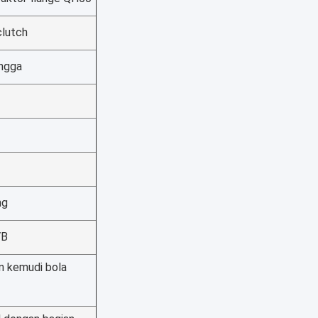
clutch
angga
ng
VB
n kemudi bola