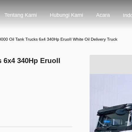
Tentang Kami
Hubungi Kami
Acara
Ind
0 Oil Tank Trucks 6x4 340Hp EruoII White Oil Delivery Truck
 6x4 340Hp EruoII