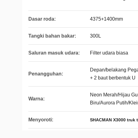
Dasar roda:
4375+1400mm
Tangki bahan bakar:
300L
Saluran masuk udara:
Filter udara biasa
Depan/belakang Pegas
Penangguhan:
+ 2 baut berbentuk U
Neon Merah/Hijau Gu
Warna:
Biru/Aurora Putih/Kle
Menyoroti:
SHACMAN X3000 truk t