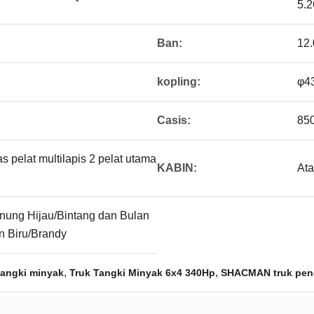
5.2
Ban:
12
kopling:
φ43
Casis:
85
 pelat multilapis 2 pelat utama
KABIN:
Ata
nung Hijau/Bintang dan Bulan
in Biru/Brandy
,
,
angki minyak
Truk Tangki Minyak 6x4 340Hp
SHACMAN truk peng