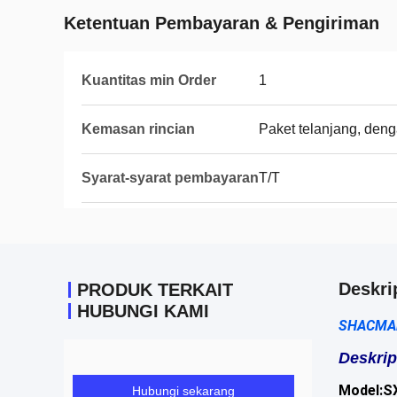
Ketentuan Pembayaran & Pengiriman
Kuantitas min Order
1
Kemasan rincian
Paket telanjang, deng
Syarat-syarat pembayaran
T/T
Deskri
PRODUK TERKAIT
HUBUNGI KAMI
SHACMAN 
Deskrip
Model:S
Hubungi sekarang