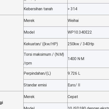
Kebersihan tanah
> 314
Merek
Weihai
Model
WP10.340E22
Kekuatan/ ((kw/HP)
250kw / 340Hp
Torsi maksimum / (N.M)
1400 N·M
/rpm
Perpindahan/(L)
9.726 L
Standar emisi
Euro/ II
Merek
Cepat
gi
Model
10JSD180 dengan ekstr