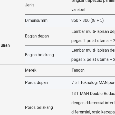
Bingkai trapezoid parale
Jenis
variabel
Dimensi/mm
850 × 300 ((8 + 5)
Lembar multi-lapisan de
Bagian depan
pegas 2 pelat utama + 
guhan
Lembar multi-lapisan de
Bagian belakang
pegas 2 pelat utama + 
Merek
Tangan
Poros depan
7.5T teknologi MAN po
13T MAN Double Reduct
dengan diferensial inter 
Poros belakang
diferensial, rasio kecep