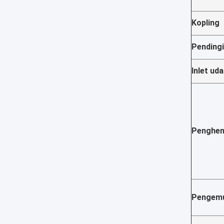
Kopling
Pending
Inlet ud
Penghen
Pengem