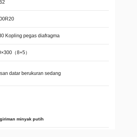
62
.00R20
0 Kopling pegas diafragma
0×300（8+5）
san datar berukuran sedang
iriman minyak putih