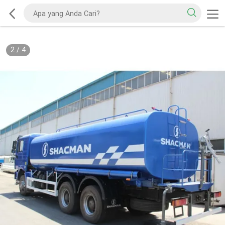
2
/
4