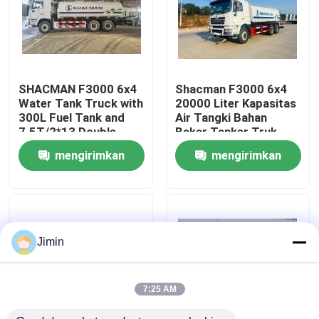
Tur Pabrik
Kontrol kualitas
SHACMAN F3000 6x4
Shacman F3000 6x4
Water Tank Truck with
20000 Liter Kapasitas
300L Fuel Tank and
Air Tangki Bahan
Hubungi Kami
7.5T/2*13 Double
Bakar Tanker Truk
Stage Axle
Untuk Pengangkutan
mengirimkan
mengirimkan
Minyak
Berita
permintaan
permintaan
Permintaan Penawaran
Jimin
Truk Dump Berat
7:25 AM
Truk traktor