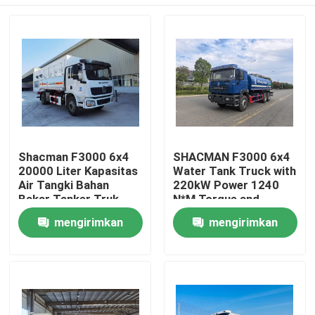
Shacman F3000 6x4
SHACMAN F3000 6x4
20000 Liter Kapasitas
Water Tank Truck with
Air Tangki Bahan
220kW Power 1240
Bakar Tanker Truk
N*M Torque and
Untuk Pengangkutan
9.726L Displacement
Rumah
mengirimkan
mengirimkan
Minyak
permintaan
permintaan
Produk
Tentang kami