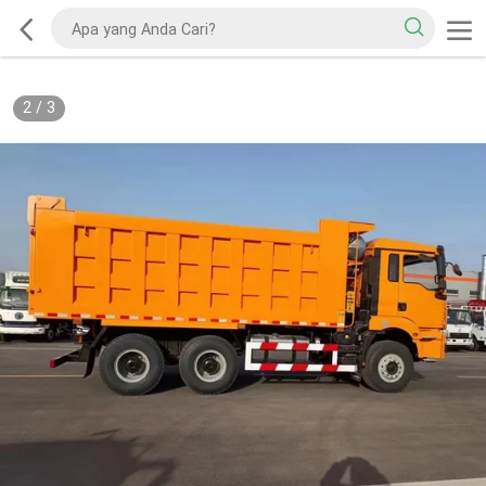
2
/
3