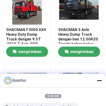
Tur Pabrik
Kontrol kualitas
SHACMAN F3000 6X4
SHACMAN 3 Axle
Heavy Duty Dump
Heavy Dump Truck
Truck dengan 9.5T
dengan ban 12.00R20
Hubungi Kami
/2*16 T Axle 300L
Tangki bahan bakar
Tank Bahan Bakar dan
400L dan transmisi
mengirimkan
mengirimkan
3775+1400 mm
manual 430HP EuroII
Wheelbase
25 Ton
Berita
permintaan
permintaan
Permintaan Penawaran
duanhui
Truk Dump Berat
9:42 AM
Truk traktor