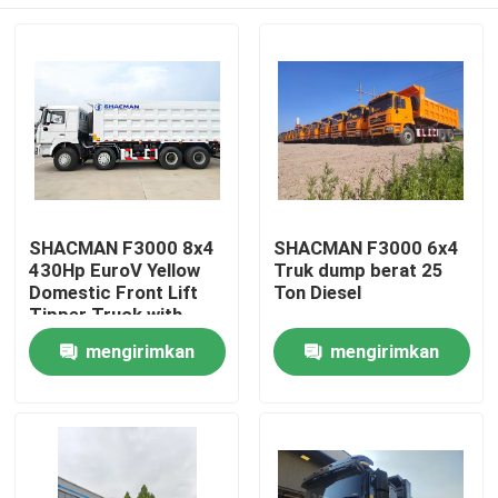
SHACMAN F3000 8x4
SHACMAN F3000 6x4
430Hp EuroV Yellow
Truk dump berat 25
Domestic Front Lift
Ton Diesel
Tipper Truck with
300L Fuel Tank and
Rumah
mengirimkan
mengirimkan
12.00R20 Tires
permintaan
permintaan
Produk
Tentang kami