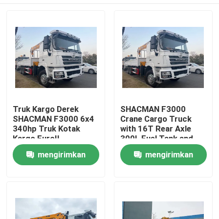
Truk Kargo Derek
SHACMAN F3000
SHACMAN F3000 6x4
Crane Cargo Truck
340hp Truk Kotak
with 16T Rear Axle
Kargo EuroII
300L Fuel Tank and
WEICHAI Engine for
Rumah
mengirimkan
mengirimkan
Heavy-Duty Lifting
permintaan
permintaan
Produk
Tentang kami