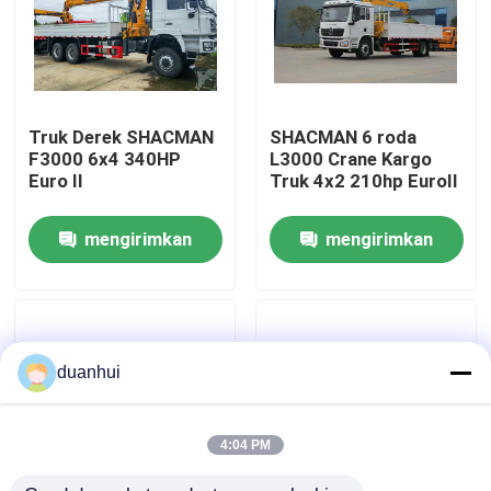
Tur Pabrik
Kontrol kualitas
Truk Derek SHACMAN
SHACMAN 6 roda
F3000 6x4 340HP
L3000 Crane Kargo
Euro II
Truk 4x2 210hp EuroII
Hubungi Kami
mengirimkan
mengirimkan
Berita
permintaan
permintaan
Permintaan Penawaran
duanhui
Truk Dump Berat
4:04 PM
Truk traktor