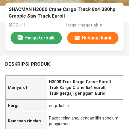
SHACMAN H3000 Crane Cargo Truck 8x4 380hp
Grapple Saw Truck EuroII
MOQ：1
Harga：negotiable
Harga terbaik
Hubungi kami
DESKRIPSI PRODUK
H3000 Truk Kargo Crane EuroII
,
Menyorot:
Truk Kargo Crane 8x4 EuroII
,
Truk gergaji genggam EuroII
Harga
negotiable
Paket telanjang, dengan lilin sebelum
Kemasan rincian
pengiriman.