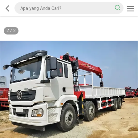
2
/
2