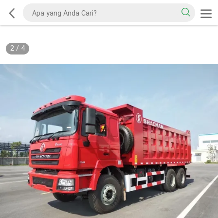
2
/
4