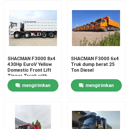
SHACMAN F3000 8x4
SHACMAN F3000 6x4
430Hp EuroV Yellow
Truk dump berat 25
Domestic Front Lift
Ton Diesel
Tipper Truck with
300L Fuel Tank and
mengirimkan
mengirimkan
12.00R20 Tires
Rumah
permintaan
permintaan
Produk
Tentang kami