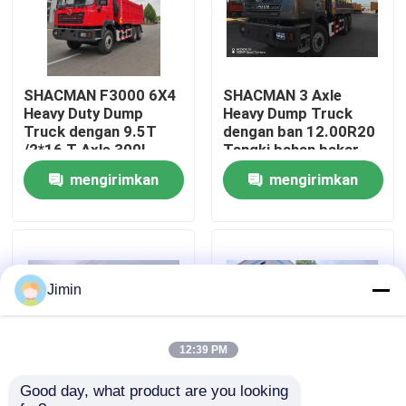
Tur Pabrik
SHACMAN F3000 6X4
SHACMAN 3 Axle
Kontrol kualitas
Heavy Duty Dump
Heavy Dump Truck
Truck dengan 9.5T
dengan ban 12.00R20
/2*16 T Axle 300L
Tangki bahan bakar
Hubungi Kami
Tank Bahan Bakar dan
400L dan transmisi
mengirimkan
mengirimkan
3775+1400 mm
manual 430HP EuroII
Wheelbase
25 Ton
permintaan
permintaan
Berita
Permintaan Penawaran
Jimin
Truk Dump Berat
12:39 PM
Good day, what product are you looking 
Truk traktor